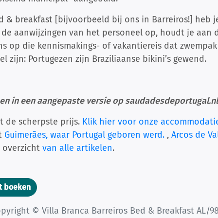
bed & breakfast [bijvoorbeeld bij ons in Barreiros!] he
r de aanwijzingen van het personeel op, houdt je aan d
ens op die kennismakings- of vakantiereis dat zwempa
l zijn: Portugezen zijn Braziliaanse bikini’s gewend.
nen in een aangepaste versie op saudadesdeportugal.nl
t de scherpste prijs.
Klik hier voor onze accommodati
et
Guimerães, waar Portugal geboren werd.
,
Arcos de Va
t overzicht
van alle artikelen
.
t boeken
pyright © Villa Branca Barreiros Bed & Breakfast AL/9