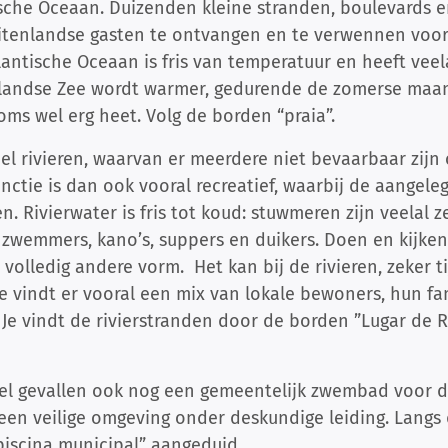
sche Oceaan. Duizenden kleine stranden, boulevards en
itenlandse gasten te ontvangen en te verwennen voor
antische Oceaan is fris van temperatuur en heeft veel
llandse Zee wordt warmer, gedurende de zomerse maan
ms wel erg heet. Volg de borden “praia”.
veel rivieren, waarvan er meerdere niet bevaarbaar zijn
functie is dan ook vooral recreatief, waarbij de aange
en. Rivierwater is fris tot koud: stuwmeren zijn veelal
 zwemmers, kano’s, suppers en duikers. Doen en kijke
en volledig andere vorm. Het kan bij de rivieren, zeke
Je vindt er vooral een mix van lokale bewoners, hun f
 Je vindt de rivierstranden door de borden ”Lugar de Ri
l gevallen ook nog een gemeentelijk zwembad voor d
en veilige omgeving onder deskundige leiding. Langs
piscina municipal” aangeduid.