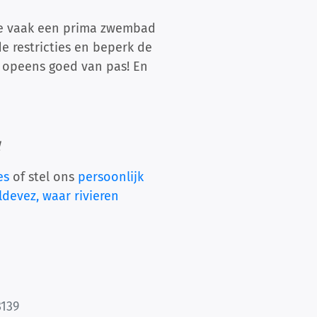
b je vaak een prima zwembad
e restricties en beperk de
k opeens goed van pas! En
es
of stel ons
persoonlijk
ldevez, waar rivieren
8139