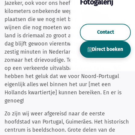
Fotogalerij
Jazeker, ook voor ons heeft Portugal nog
kilometers onbekende wegen, minstens zoveel
plaatsen die we nog niet bezochten, gerechten en
wijnen die nog moeten worden beproefd. Het
Contact
land is driemaal zo groot als Nederland, maar een
dag blijft gewoon vierentwintig uur. Een reisje van
Direct boeken
zestig minuten in Nederland, duurt in Portugal
zomaar het drievoudige. Tenminste, wanneer je
op een verkeerde uitvalsbasis bent beland. Wij
hebben het geluk dat we voor Noord-Portugal
eigenlijk alles wel binnen het uur [met een
Hollands kwartiertje] kunnen bereiken. En er is
genoeg!
Zo zijn wij weer afgereisd naar de eerste
hoofdstad van Portugal, Guimerães. Het historisch
centrum is beeldschoon. Grote delen van de