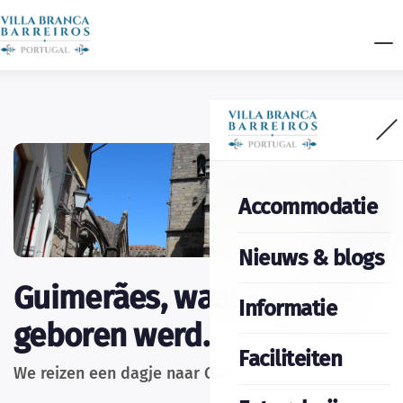
Accommodatie
Nieuws & blogs
Guimerães, waar Portugal
Informatie
geboren werd.
Faciliteiten
We reizen een dagje naar Guimerães.