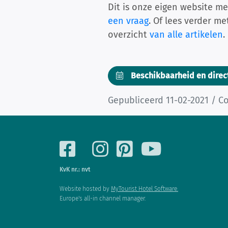
Dit is onze eigen website me
een vraag
. Of lees verder m
overzicht
van alle artikelen
.
Beschikbaarheid en direc
Gepubliceerd 11-02-2021 / Co
KvK nr.: nvt
Website hosted by
MyTourist Hotel Software.
Europe's all-in channel manager.