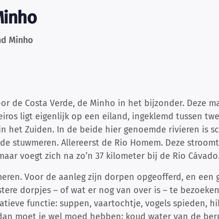
Minho
and Minho
oor de Costa Verde, de Minho in het bijzonder. Deze ma
iros ligt eigenlijk op een eiland, ingeklemd tussen tw
 het Zuiden. In de beide hier genoemde rivieren is sc
nde stuwmeren. Allereerst de Rio Homem. Deze stroomt 
aar voegt zich na zo’n 37 kilometer bij de Rio Cávado
eren. Voor de aanleg zijn dorpen opgeofferd, en een
istere dorpjes – of wat er nog van over is – te bezoek
tieve functie: suppen, vaartochtje, vogels spieden, hi
dan moet je wel moed hebben: koud water van de ber