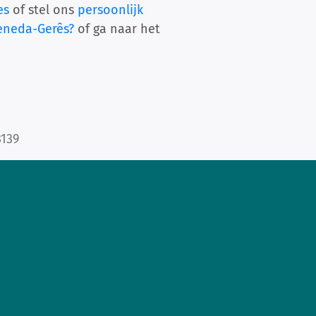
es
of stel ons
persoonlijk
Peneda-Gerês?
of ga naar het
8139