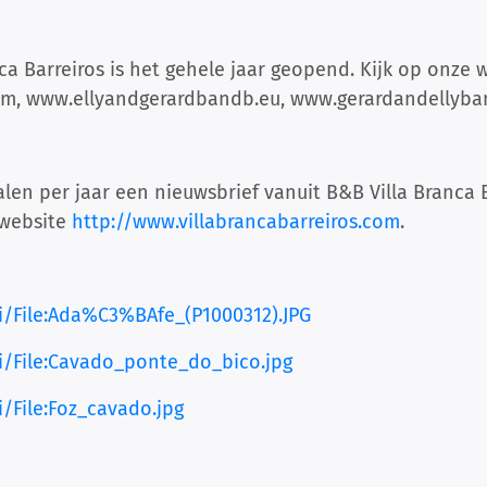
ca Barreiros is het gehele jaar geopend. Kijk op onze 
om
,
www.ellyandgerardbandb.eu
, www.gerardandellyb
alen per jaar een nieuwsbrief vanuit B&B Villa Branca
 website
http://www.villabrancabarreiros.com
.
ki/File:Ada%C3%BAfe_(P1000312).JPG
ki/File:Cavado_ponte_do_bico.jpg
i/File:Foz_cavado.jpg