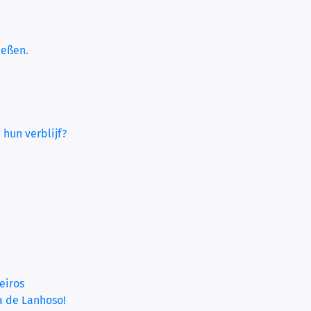
ießen.
 hun verblijf?
eiros
a de Lanhoso!