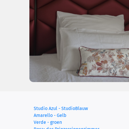
Studio Azul - StudioBlauw
Amarello - Gelb
Verde - groen