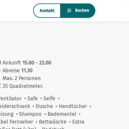
Buchen
Kontakt
Ankunft
15.00 - 22.00
Abreise
11.30
Max. 2 Personen
25 Quadratmeter.
Ventilator
• Safe
• Seife
•
eiderschrank
• Dusche
• Handtücher
•
izung
• Shampoo
• Bademantel
•
bel Fernseher
• Bettwäsche
• Extra