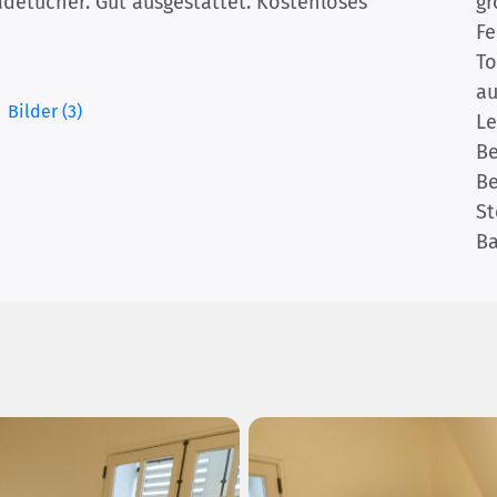
adetücher. Gut ausgestattet. Kostenloses
gr
Fe
To
au
Bilder (3)
Le
B
B
St
B