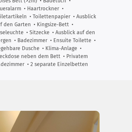
oßes Bett (>2m)
• Badetuch
•
ueralarm
• Haartrockner
•
iletartikeln
• Toilettenpapier
• Ausblick
f den Garten
• Kingsize-Bett
•
seleuchte
• Sitzecke
• Ausblick auf den
ergen
• Badezimmer
• Ensuite Toilette
•
egehbare Dusche
• Klima-Anlage
•
eckdose neben dem Bett
• Privatem
adezimmer
• 2 separate Einzelbetten