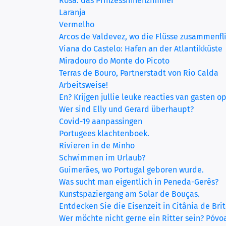
(current)
Rosa: das Prinzessinnenzimmer
Laranja
Vermelho
Arcos de Valdevez, wo die Flüsse zusammenfl
Viana do Castelo: Hafen an der Atlantikküste
Miradouro do Monte do Picoto
Terras de Bouro, Partnerstadt von Rio Calda
Arbeitsweise!
En? Krijgen jullie leuke reacties van gasten op
Wer sind Elly und Gerard überhaupt?
Covid-19 aanpassingen
Portugees klachtenboek.
Rivieren in de Minho
Schwimmen im Urlaub?
Guimerães, wo Portugal geboren wurde.
Was sucht man eigentlich in Peneda-Gerês?
Kunstspaziergang am Solar de Bouças.
Entdecken Sie die Eisenzeit in Citânia de Brit
Wer möchte nicht gerne ein Ritter sein? Póvo