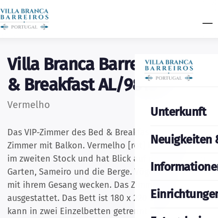
Villa Branca Barreiros Bed
& Breakfast AL/98139
Vermelho
Unterkunft
Das VIP-Zimmer des Bed & Breakfasts. Geräumiges
Neuigkeiten 
Zimmer mit Balkon. Vermelho [rot] befindet sich
im zweiten Stock und hat Blick auf den Fluss, den
Informatione
Garten, Sameiro und die Berge. Vögel werden Sie
mit ihrem Gesang wecken. Das Zimmer ist gut
Einrichtunge
ausgestattet. Das Bett ist 180 x 220 cm groß und
kann in zwei Einzelbetten getrennt werden.