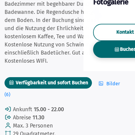
Fotogalerie
Badezimmer mit begehbarer Dusche und
Badewanne. Die Regendusche hängt 220 cm über
dem Boden. In der Buchung sind das Frühstück
und die Nutzung der Ehrlichkeitsbar mit
Kontakt
kostenlosem Kaffee, Tee und Wasser enthalten.
Kostenlose Nutzung von Schwimmbad und Garten,
Buche
einschließlich Badetücher. Gut ausgestattet.
Kostenloses WIFI.
Verfügbarkeit und sofort Buchen
Bilder
(6)
Ankunft
15.00 - 22.00
Abreise
11.30
Max. 3 Personen
29 Quadratmeter.